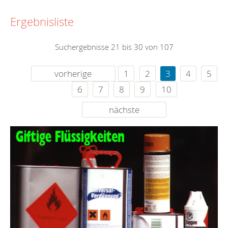
Ergebnisliste
Suchergebnisse 21 bis 30 von 107
vorherige
1
2
3
4
5
6
7
8
9
10
nächste