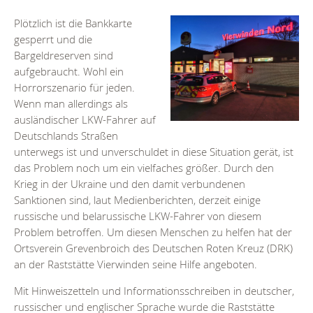
Plötzlich ist die Bankkarte
gesperrt und die
Bargeldreserven sind
aufgebraucht. Wohl ein
Horrorszenario für jeden.
Wenn man allerdings als
ausländischer LKW-Fahrer auf
Deutschlands Straßen
unterwegs ist und unverschuldet in diese Situation gerät, ist
das Problem noch um ein vielfaches größer. Durch den
Krieg in der Ukraine und den damit verbundenen
Sanktionen sind, laut Medienberichten, derzeit einige
russische und belarussische LKW-Fahrer von diesem
Problem betroffen. Um diesen Menschen zu helfen hat der
Ortsverein Grevenbroich des Deutschen Roten Kreuz (DRK)
an der Raststätte Vierwinden seine Hilfe angeboten.
Mit Hinweiszetteln und Informationsschreiben in deutscher,
russischer und englischer Sprache wurde die Raststätte