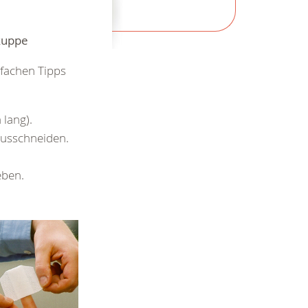
kuppe
nfachen Tipps
 lang).
rausschneiden.
eben.