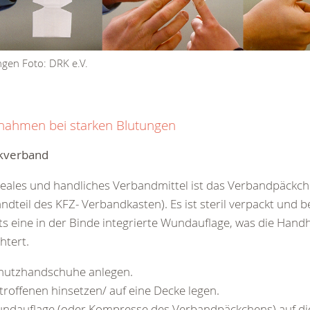
ngen Foto: DRK e.V.
ahmen bei starken Blutungen
kverband
deales und handliches Verbandmittel ist das Verbandpäckch
ndteil des KFZ- Verbandkasten). Es ist steril verpackt und b
ts eine in der Binde integrierte Wundauflage, was die Han
chtert.
hutzhandschuhe anlegen.
troffenen hinsetzen/ auf eine Decke legen.
ndauflage (oder Kompresse des Verbandpäckchens) auf d