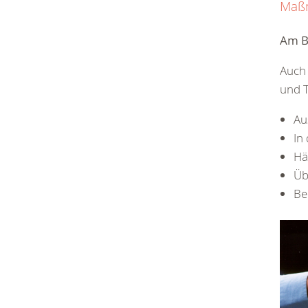
Maßn
Am B
Auch 
und T
Au
In
Hä
Üb
Be