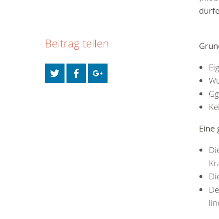
dürfe
Beitrag teilen
Grun
Ei
Wu
Gg
Ke
Eine
Di
Kr
Di
De
lin