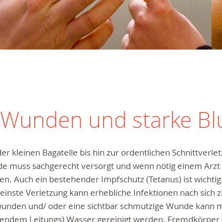
e Wunden und starke B
er kleinen Bagatelle bis hin zur ordentlichen Schnittverle
e muss sachgerecht versorgt und wenn nötig einem Arzt 
n. Auch ein bestehender Impfschutz (Tetanus) ist wichti
leinste Verletzung kann erhebliche Infektionen nach sich 
wunden und/ oder eine sichtbar schmutzige Wunde kann m
ßendem Leitungs) Wasser gereinigt werden. Fremdkörper (z.