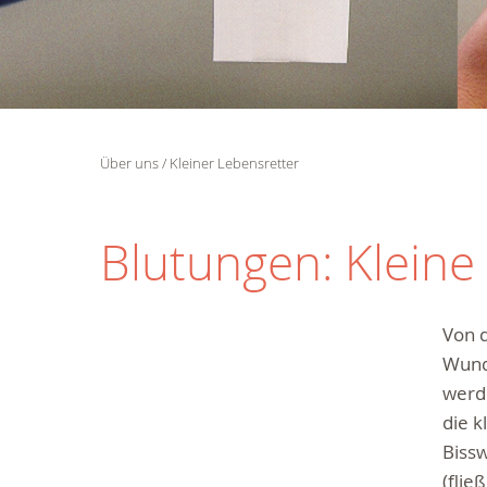
Über uns
Kleiner Lebensretter
Blutungen: Klein
Von d
Wund
werde
die k
Biss
(flie