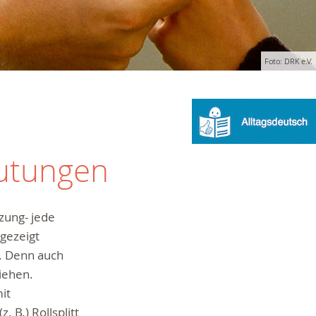
Foto: DRK e.V.
lutungen
tzung- jede
gezeigt
g. Denn auch
ziehen.
it
 B.) Rollsplitt