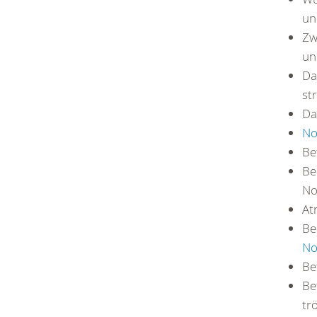
un
Zw
un
Da
st
Da
No
Be
Be
No
At
Be
No
Be
Be
tr