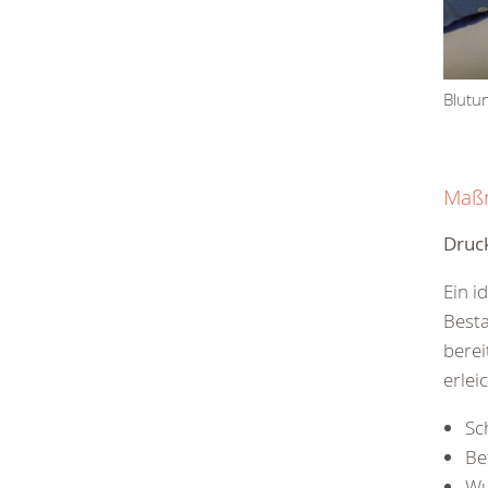
Blutu
Maßn
Druc
Ein i
Besta
berei
erlei
Sc
Be
Wu