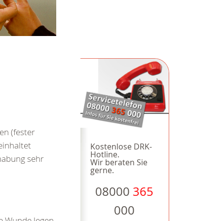
en (fester
einhaltet
Kostenlose DRK-
Hotline.
dhabung sehr
Wir beraten Sie
gerne.
08000
365
000
ie Wunde legen