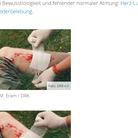
i Bewusstlosigkeit und fehlender normaler Atmung:
Herz-L
ederbelebung
.
Foto: DRK e.V.
 M. Eram / DRK