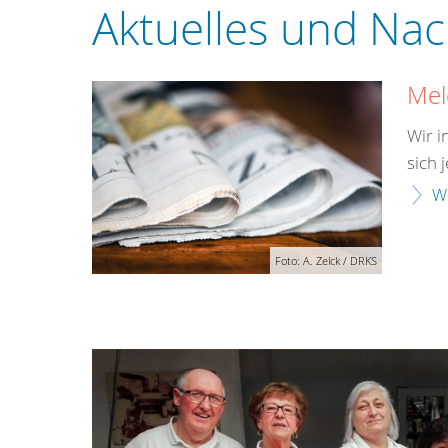
Aktuelles und Nac
Mel
Wir i
sich j
W
Foto: A. Zelck / DRKS