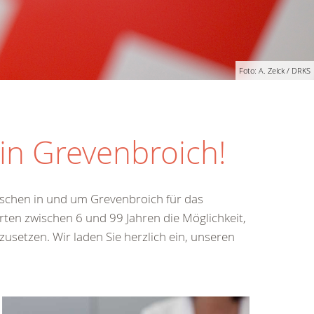
Foto: A. Zelck / DRKS
in Grevenbroich!
enschen in und um Grevenbroich für das
rten zwischen 6 und 99 Jahren die Möglichkeit,
usetzen. Wir laden Sie herzlich ein, unseren