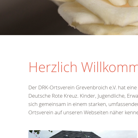
Herzlich Willkom
Der DRK-Ortsverein Grevenbroich e.V. hat eine
Deutsche Rote Kreuz. Kinder, Jugendliche, Erw
sich gemeinsam in einem starken, umfassenden 
Ortsverein auf unseren Webseiten näher kenn