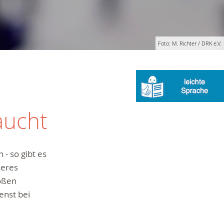
Foto: M. Richter / DRK e.V.
aucht
- so gibt es
seres
oßen
enst bei