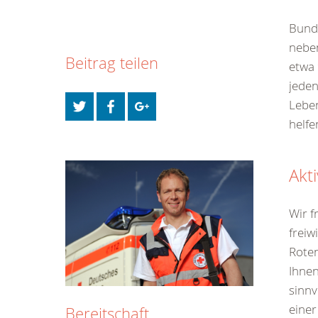
Bunde
neben
Beitrag teilen
etwa 
jeden
Leben
helfe
Akt
Wir f
freiw
Roten
Ihnen
sinnv
einer
Bereitschaft