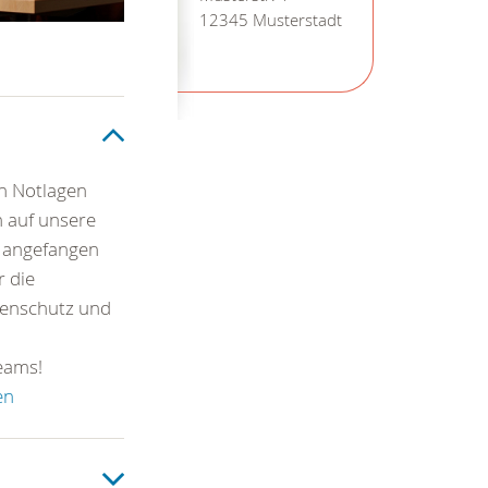
12345 Musterstadt
en Notlagen
 auf unsere
- angefangen
r die
henschutz und
eams!
en