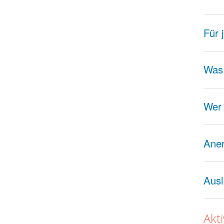
Für 
Was 
Wer
Ane
Ausl
Akt